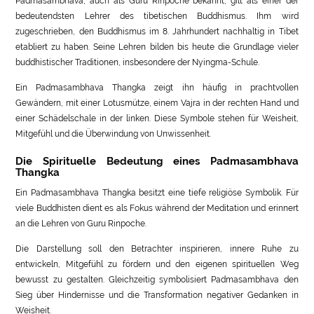
Padmasambhava, auch als Guru Rinpoche bekannt, gilt als einer der
bedeutendsten Lehrer des tibetischen Buddhismus. Ihm wird
zugeschrieben, den Buddhismus im 8. Jahrhundert nachhaltig in Tibet
etabliert zu haben. Seine Lehren bilden bis heute die Grundlage vieler
buddhistischer Traditionen, insbesondere der Nyingma-Schule.
Ein Padmasambhava Thangka zeigt ihn häufig in prachtvollen
Gewändern, mit einer Lotusmütze, einem Vajra in der rechten Hand und
einer Schädelschale in der linken. Diese Symbole stehen für Weisheit,
Mitgefühl und die Überwindung von Unwissenheit.
Die Spirituelle Bedeutung eines Padmasambhava
Thangka
Ein Padmasambhava Thangka besitzt eine tiefe religiöse Symbolik. Für
viele Buddhisten dient es als Fokus während der Meditation und erinnert
an die Lehren von Guru Rinpoche.
Die Darstellung soll den Betrachter inspirieren, innere Ruhe zu
entwickeln, Mitgefühl zu fördern und den eigenen spirituellen Weg
bewusst zu gestalten. Gleichzeitig symbolisiert Padmasambhava den
Sieg über Hindernisse und die Transformation negativer Gedanken in
Weisheit.