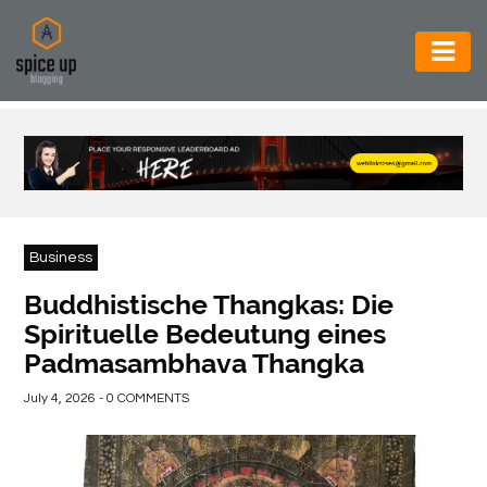
AUTOMOTIVE
BUSINESS
CONSTRUCTION
ELECTRONICS
Business
ENVIRONMENT
Buddhistische Thangkas: Die
Spirituelle Bedeutung eines
FOOD
Padmasambhava Thangka
&
BEVERAGES
July 4, 2026 - 0 COMMENTS
GENERAL
HEALTH