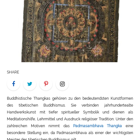
LIFE
STYLE
REAL
ESTATE
CONTACT
US
SHARE
Buddhistische Thangkas gehören zu den bedeutendsten Kunstformen
des tibetischen Buddhismus. Sie verbinden jahrhundertealte
Handwerkskunst mit tiefer spiritueller Symbolik und dienen als
Meditationshilfe, Lehrmittel und Ausdruck religiöser Tradition. Unter den
zahlreichen Motiven nimmt das
Padmasambhava Thangka
eine
besondere Stellung ein, da Padmasambhava als einer der wichtigsten
Meister des tibetischen Buddhismus gilt.