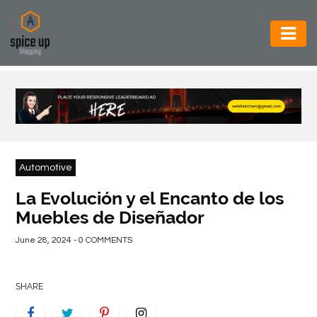
AUTOMOTIVE
BUSINESS
CONSTRUCTION
ELECTRONICS
Automotive
ENVIRONMENT
La Evolución y el Encanto de los
Muebles de Diseñador
FOOD
&
June 28, 2024 - 0 COMMENTS
BEVERAGES
GENERAL
SHARE
HEALTH