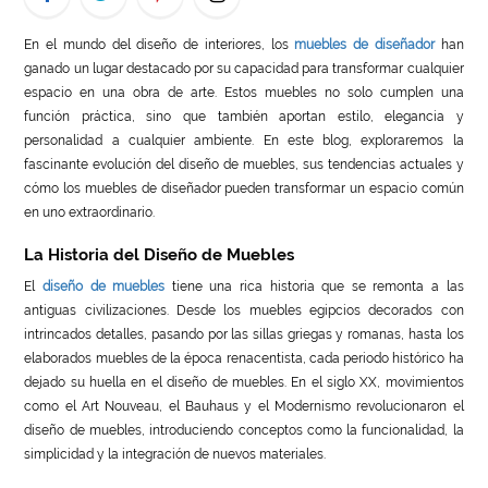
LIFE
En el mundo del diseño de interiores, los
muebles de diseñador
han
ganado un lugar destacado por su capacidad para transformar cualquier
STYLE
espacio en una obra de arte. Estos muebles no solo cumplen una
función práctica, sino que también aportan estilo, elegancia y
REAL
personalidad a cualquier ambiente. En este blog, exploraremos la
ESTATE
fascinante evolución del diseño de muebles, sus tendencias actuales y
cómo los muebles de diseñador pueden transformar un espacio común
CONTACT
en uno extraordinario.
US
La Historia del Diseño de Muebles
El
diseño de muebles
tiene una rica historia que se remonta a las
antiguas civilizaciones. Desde los muebles egipcios decorados con
intrincados detalles, pasando por las sillas griegas y romanas, hasta los
elaborados muebles de la época renacentista, cada periodo histórico ha
dejado su huella en el diseño de muebles. En el siglo XX, movimientos
como el Art Nouveau, el Bauhaus y el Modernismo revolucionaron el
diseño de muebles, introduciendo conceptos como la funcionalidad, la
simplicidad y la integración de nuevos materiales.