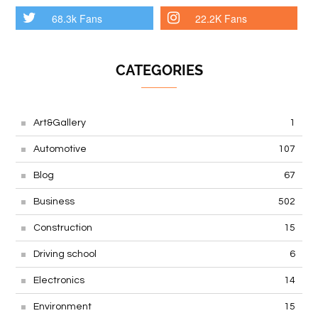
1k Fans
9.9k Fans
68.3k Fans
22.2K Fans
CATEGORIES
Art&Gallery
1
Automotive
107
Blog
67
Business
502
Construction
15
Driving school
6
Electronics
14