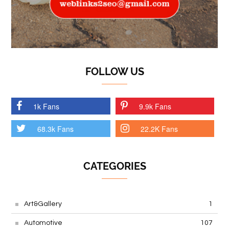
FOLLOW US
1k Fans
9.9k Fans
68.3k Fans
22.2K Fans
CATEGORIES
Art&Gallery
1