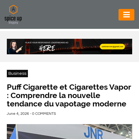
AUTOMOTIVE
BUSINESS
CONSTRUCTION
ELECTRONICS
Business
ENVIRONMENT
Puff Cigarette et Cigarettes Vapor
: Comprendre la nouvelle
FOOD
tendance du vapotage moderne
&
BEVERAGES
June 4, 2026 - 0 COMMENTS
GENERAL
HEALTH