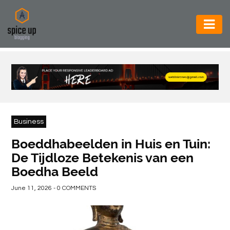
AUTOMOTIVE
BUSINESS
CONSTRUCTION
ELECTRONICS
Business
ENVIRONMENT
Boeddhabeelden in Huis en Tuin:
De Tijdloze Betekenis van een
FOOD
Boedha Beeld
&
BEVERAGES
June 11, 2026 - 0 COMMENTS
GENERAL
HEALTH