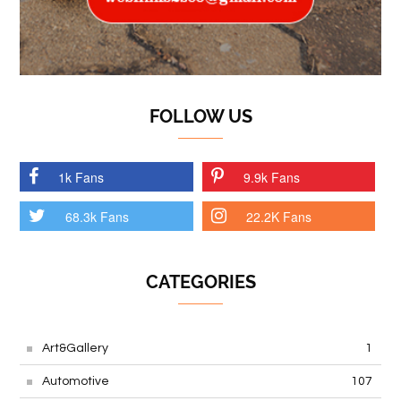
FOLLOW US
1k Fans
9.9k Fans
68.3k Fans
22.2K Fans
CATEGORIES
Art&Gallery
1
Automotive
107