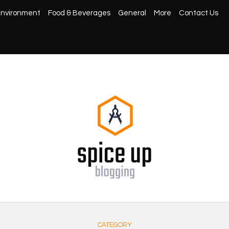
nvironment
Food & Beverages
General
More
Contact Us
CATEGORY