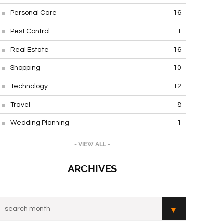
Personal Care
16
Pest Control
1
Real Estate
16
Shopping
10
Technology
12
Travel
8
Wedding Planning
1
- VIEW ALL -
ARCHIVES