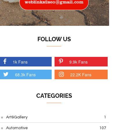
FOLLOW US
1k Fans
9.9k Fans
68.3k Fans
22.2K Fans
CATEGORIES
Art&Gallery
1
Automotive
107