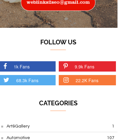
FOLLOW US
1k Fans
9.9k Fans
68.3k Fans
22.2K Fans
CATEGORIES
Art&Gallery
1
Automotive
107