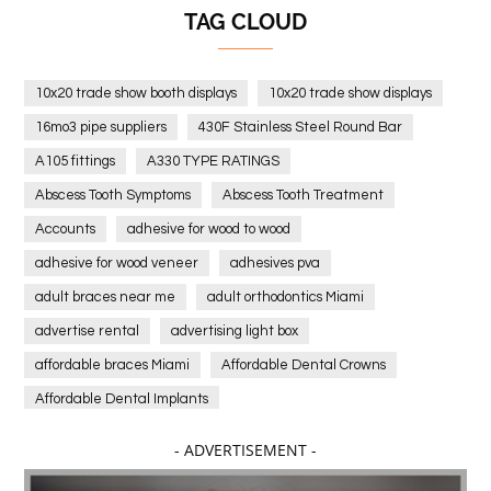
TAG CLOUD
10x20 trade show booth displays
10x20 trade show displays
16mo3 pipe suppliers
430F Stainless Steel Round Bar
A105 fittings
A330 TYPE RATINGS
Abscess Tooth Symptoms
Abscess Tooth Treatment
Accounts
adhesive for wood to wood
adhesive for wood veneer
adhesives pva
adult braces near me
adult orthodontics Miami
advertise rental
advertising light box
affordable braces Miami
Affordable Dental Crowns
Affordable Dental Implants
Affordable dental implants near me
- ADVERTISEMENT -
affordable dentistry near me
Affordable Electronics