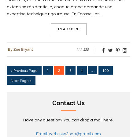
industriel, de transformer des bureaux ou de construire une
extension résidentielle, chaque étape demande une
expertise technique rigoureuse. En Écosse, les...
READ MORE
120
By Zoe Bryant
…
« Previous Page
1
2
3
4
100
Next Page »
Contact Us
Have any question? You can drop a mail here.
Email: weblinks2seo@gmail.com