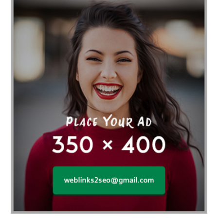
affordable gym
affordable gyms in texas
Affordable orthodontist
affordable orthodontist near me
Affordable SEO Services for Small Business
Affordable SEO Services India
Affordable wedding planning services in Delhi
agarwood bracelet
agarwood singapore
Age Of Electronics
ai for software testing
Al Fakher Crown Bar
alcohol consumption
allergic
Alloy Rims
aloeswood
aluminium profile singapore
Aluminium supplier Singapore
amazonite jewelry
anarkali kurti wholesaler rajasthan
Andaman holiday packages
Android app developer New South Wales
Android app developer Victoria
Anesthesia
anesthesia for endoscopy
Anime Collectibles