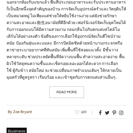
นอกจากห้องรับแขกแล้ว พื้นที่ประกอบอาหารและรับประทานอาหาร
ก็เป็นอีกหนึ่งจุดสำคัญของบ้าน การจัดเก็บอุปกรณ์ครัวและวัตถุดิบให้
เป็นหมวดหมู่ ไม่เพียงแต่ช่วยให้หยิบใช้งานง่าย แต่ยังช่วยรักษา
ความสะอาดและ衛生อนามัยที่ดีอีกด้วย เฟอร์นิเจอร์จัดเก็บยุคใหม่ได้
รับการออกแบบให้มีความสวยงาม กลมกลืนไปกับตกแต่งสไตล์โม
เดิร์นได้อย่างลงตัว ข้อดีของการเลือกใช้อุปกรณ์จัดเก็บดีไซน์ร่วม
สมัย: ป้องกันฝุ่นและแมลง: มีการปิดมิดชิดด้วยหน้าบานกระจกหรือ
ตาข่ายระบายอากาศที่ทันสมัย เพิ่มพื้นที่ใช้สอยแนวตั้ง: มีชั้นวาง
หลายระดับ ช่วยประหยัดพื้นที่จัดวางบนพื้น ทำความสะอาดง่าย: พื้น
ผิวใช้วัสดุทนความชื้นและเช็ดรอยเลอะออกได้สะดวก การเลือก
ใช้ ตู้กับข้าว สมัยใหม่ จะช่วยเปลี่ยนภาพจำแบบเดิมๆ ให้กลายเป็น
มุมครัวที่ดูหรูหรา เรียบร้อย และเข้าชุดกับการตกแต่งส่วนอื่นๆ...
READ MORE
120
By Zoe Bryant
Business