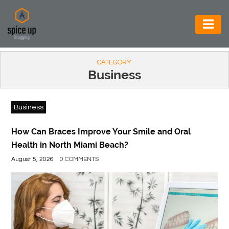
AUTOMOTIVE
CATEGORY
BUSINESS
Business
CONSTRUCTION
Business
ELECTRONICS
ENVIRONMENT
How Can Braces Improve Your Smile and Oral
Health in North Miami Beach?
FOOD
August 5, 2026
0 COMMENTS
&
BEVERAGES
GENERAL
HEALTH