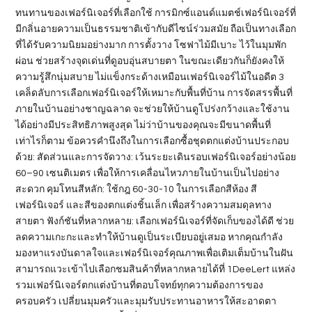
ทนทานของเฟอร์นิเจอร์ที่เลือกใช้ การมิกซ์แอนด์แมตช์เฟอร์นิเจอร์ที่
มีกลิ่นอายความเป็นธรรมชาติเข้ากับดีไซน์ร่วมสมัย ถือเป็นทางเลือก
ที่ได้รับความนิยมอย่างมาก การตั้งวาง โซฟาไม้มีเบาะ ไว้ในมุมพัก
ผ่อน ช่วยสร้างจุดเด่นที่ดูอบอุ่นสบายตา ในขณะเดียวกันก็ยังคงให้
ความรู้สึกนุ่มสบาย ไม่แข็งกระด้างเหมือนเฟอร์นิเจอร์ไม้ในอดีต 3
เคล็ดลับการเลือกเฟอร์นิเจอร์ให้เหมาะกับพื้นที่บ้าน การจัดสรรพื้นที่
ภายในบ้านอย่างชาญฉลาด จะช่วยให้บ้านดูโปร่งกว้างและใช้งาน
ได้อย่างมีประสิทธิภาพสูงสุด ไม่ว่าบ้านของคุณจะมีขนาดพื้นที่
เท่าไรก็ตาม ข้อควรคำนึงถึงในการเลือกซื้อชุดตกแต่งบ้านประกอบ
ด้วย: สัดส่วนและการจัดวาง: เว้นระยะเดินรอบเฟอร์นิเจอร์อย่างน้อย
60–90 เซนติเมตร เพื่อให้การเคลื่อนไหวภายในบ้านเป็นไปอย่าง
สะดวก คุมโทนสีหลัก: ใช้กฎ 60-30-10 ในการเลือกสีห้อง สี
เฟอร์นิเจอร์ และสีของตกแต่งชิ้นเล็ก เพื่อสร้างความสมดุลทาง
สายตา ฟังก์ชันที่หลากหลาย: เลือกเฟอร์นิเจอร์ที่จัดเก็บของได้ดี ช่วย
ลดความเกะกะและทำให้บ้านดูเป็นระเบียบอยู่เสมอ หากคุณกำลัง
มองหาแรงบันดาลใจและเฟอร์นิเจอร์คุณภาพเพื่อเติมเต็มบ้านในฝัน
สามารถแวะเข้าไปเลือกชมสินค้าที่หลากหลายได้ที่ 1DeeLert แหล่ง
รวมเฟอร์นิเจอร์ตกแต่งบ้านที่ตอบโจทย์ทุกความต้องการของ
ครอบครัว เปลี่ยนมุมครัวและมุมรับประทานอาหารให้สะอาดตา