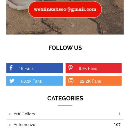
FOLLOW US
1k Fans
9.9k Fans
68.3k Fans
22.2K Fans
CATEGORIES
Art&Gallery
1
Automotive
107